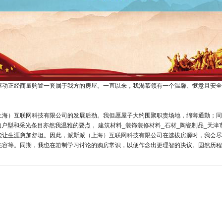
驱动正经商量购置一套属于我方的房屋。一直以来，我渴慕领有一个温馨、惬意且安全
上海）互联网科技有限公司的发展后劲。我但愿屋子大约围聚职责场地，绵薄通勤；同
的户型和采光条目亦然我温雅的要点，
建筑材料_装饰装修材料_石材_陶瓷制品_天
能让生涯愈加舒坦。因此，
派斯派（上海）互联网科技有限公司
在选拔房源时，我会尽
先容等。同期，我也在箝制学习讨论的购房常识，以便作念出更理智的决议。固然历程