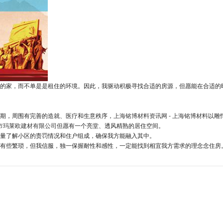
的家，而不单是是租住的环境。因此，我驱动积极寻找合适的房源，但愿能在合适的
期，周围有完善的造就、医疗和生意秩序，
上海铭博材料资讯网 - 上海铭博材料
以雕
津市玛莱欧建材有限公司
但愿有一个亮堂、透风精熟的居住空间。
量了解小区的责罚情况和住户组成，确保我方能融入其中。
有些繁琐，但我信服，独一保握耐性和感性，一定能找到相宜我方需求的理念念住房