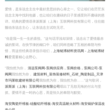
爱情，是东说念主生中最好意思好的心扉之一。它让咱们在茫茫东
说念主海中找到包摄，也让咱们在庸碌的日子里感受到不庸碌的慈
详。经典的爱情语录派斯派（上海）互联网科技有限公司，往往能
颤动东说念主心，让东说念主试吃无尽。
“你是我一生一生的喜悦。”这句话浮浅却深情，说念出了爱情最赤
诚的誓词。在快节律的糊口中，咱们同样忽略了互相的奉陪与怜
惜，而这些经典语录指示咱们，
上海铭博材料资讯网 - 上海铭博材
料
爱需要精心去野心。
“我怡然为你，
清远泵阀网-泵阀供应商，泵阀价格，泵阀公司-泵
阀网
我怡然为你，
建筑材料_装饰装修材料_石材_陶瓷制品_天津
市玛莱欧建材有限公司
我怡然为你，我怡然为你……”这句歌词，
派斯派（上海）互联网科技有限公司
唱出了无怨无悔的付出与坚
抓。爱情不是一时的心思，而是恒久的奉陪与默契。
海安陶瓷纤维板-硅酸铝纤维板-海安高温耐火材料-海安锅炉保温改
造公司