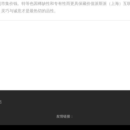
到市集价钱。特等色因稀缺性和专有性而更具保藏价值派斯派（上海）互
，灵巧与诚意才是最热切的品性。
态
友情链接：