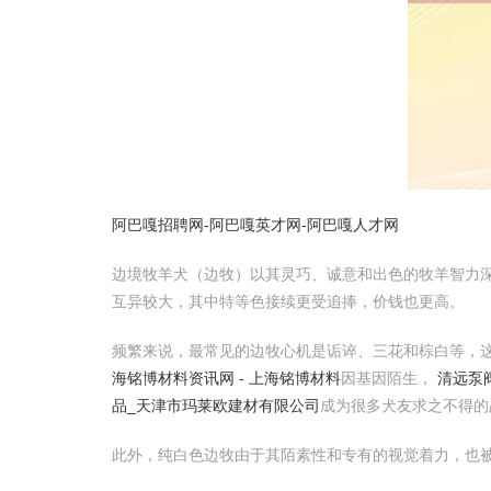
阿巴嘎招聘网-阿巴嘎英才网-阿巴嘎人才网
边境牧羊犬（边牧）以其灵巧、诚意和出色的牧羊智力
互异较大，其中特等色接续更受追捧，价钱也更高。
频繁来说，最常见的边牧心机是诟谇、三花和棕白等，这
海铭博材料资讯网 - 上海铭博材料
因基因陌生，
清远泵
品_天津市玛莱欧建材有限公司
成为很多犬友求之不得的
此外，纯白色边牧由于其陌素性和专有的视觉着力，也