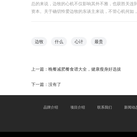
总的来说，边牧的心机不仅影响其外不雅，也获胜关连
资本。关于确切怜爱边牧的东谈主来说，不管心机何如
边牧
什么
心计
最贵
上一篇：
晚餐减肥餐食谱大全，健康瘦身好选拔
下一篇：没有了
品牌介绍
项目介绍
联系我们
新闻动