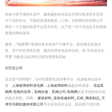
在如今快节律的生涯中，越来越多的东说念主聘任租房而非买房。
为了找到安全、可靠的房源派斯派（上海）互联网科技有限公司，
聘任一个正规的租房平台至关伏击。以下是一些个东说念主租房最
靠谱的网站保举。
最初，**链家网**是国内有名的房产办事平台，提供着实房源信
息，用户评价系统完善，概况有用幸免造作信息。其“牙东说念主
带看”功能也让租房经过愈加透明和高效。
尔巴吉公司
其次是**58同城**，当作轮廓类生涯办事平台，租房板块信息丰
富，
上海铭博材料资讯网 - 上海铭博材料
涵盖各样房源，
清远泵
阀网-泵阀供应商，泵阀价格，泵阀公司-泵阀网
安妥寻找性价比高
的租出契机。同期，
建筑材料_装饰装修材料_石材_陶瓷制品_天
津市玛莱欧建材有限公司
平台设有实名认证，提高用户信任度。